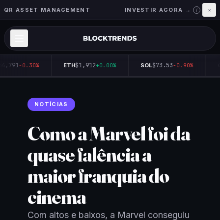
QR ASSET MANAGEMENT
INVESTIR AGORA →
×
i
4,791
$1,912
$73.53
-0.30%
ETH
+0.00%
SOL
-0.90%
Q
NOTÍCIAS
Como a Marvel foi da
quase falência a
maior franquia do
cinema
Com altos e baixos, a Marvel conseguiu