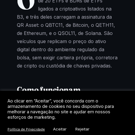
O
de 20 ETFs e BDRs de ETFs
ligados a criptoativos listados na
B3, e três deles carregam a assinatura da
QR Asset: o QBTC11, de Bitcoin, o QETH11,
de Ethereum, e o QSOL11, de Solana. São
veículos que replicam o preço do ativo
digital dentro do ambiente regulado da
bolsa, sem exigir carteira própria, corretora
de cripto ou custódia de chaves privadas.
Como funcionam
Ao clicar em “Aceitar”, você concorda com o
Cada cota representa uma fração de um
armazenamento de cookies no seu dispositivo para
fundo que mantém exposição ao criptoativo
melhorar a navegação no site e ajudar em nossos
esforços de marketing.
de referência. A negociação acontece no
home broker, como uma ação, com
Aceitar
Rejeitar
Política de Privacidade