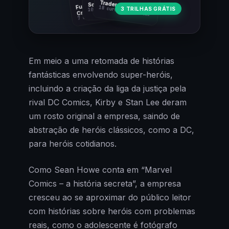
Fundamentos
Trader Cripto
Soberania Bitcoin
18 cursos · 80 aulas
3 TRILHAS GRÁTIS
10 cursos · 44 aulas
Cripto
7 cursos · 31 aulas
Em meio a uma retomada de histórias
fantásticas envolvendo super-heróis,
incluindo a criação da liga da justiça pela
rival DC Comics, Kirby e Stan Lee deram
um rosto original a empresa, saindo de
abstração de heróis clássicos, como a DC,
para heróis cotidianos.
Como Sean Howe conta em “Marvel
Comics – a história secreta”, a empresa
cresceu ao se aproximar do público leitor
com histórias sobre heróis com problemas
reais, como o adolescente é fotógrafo