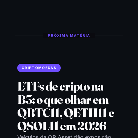
PRÓXIMA MATÉRIA
CRIPTOMOEDAS
ETFs de cripto na
B3: o que olhar em
QBTC11, QETH11 e
QSOL11 em 2026
Veículos da QR Asset dão exposição