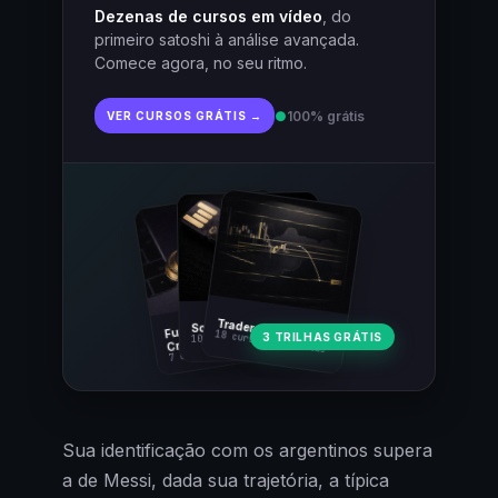
Dezenas de cursos em vídeo
, do
primeiro satoshi à análise avançada.
Comece agora, no seu ritmo.
●
100% grátis
VER CURSOS GRÁTIS →
Fundamentos
Trader Cripto
Soberania Bitcoin
18 cursos · 80 aulas
3 TRILHAS GRÁTIS
10 cursos · 44 aulas
Cripto
7 cursos · 31 aulas
Sua identificação com os argentinos supera
a de Messi, dada sua trajetória, a típica