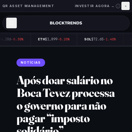
QR ASSET MANAGEMENT
INVESTIR AGORA →
×
i
64,286
$1,899
$72.65
-0.30%
ETH
-0.20%
SOL
-1.40%
Q
NOTÍCIAS
Após doar salário no
Boca Tevez processa
o governo para não
pagar “imposto
solidário”