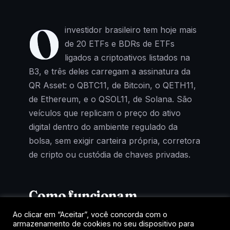
O
investidor brasileiro tem hoje mais
de 20 ETFs e BDRs de ETFs
ligados a criptoativos listados na
B3, e três deles carregam a assinatura da
QR Asset: o QBTC11, de Bitcoin, o QETH11,
de Ethereum, e o QSOL11, de Solana. São
veículos que replicam o preço do ativo
digital dentro do ambiente regulado da
bolsa, sem exigir carteira própria, corretora
de cripto ou custódia de chaves privadas.
Como funcionam
Ao clicar em “Aceitar”, você concorda com o
Cada cota representa uma fração de um
armazenamento de cookies no seu dispositivo para