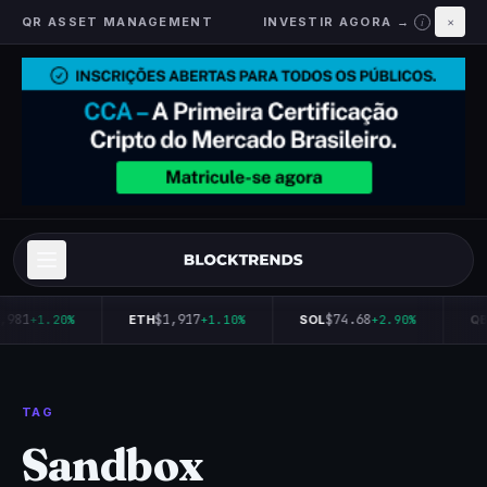
QR ASSET MANAGEMENT
INVESTIR AGORA →
×
i
,981
$1,917
$74.68
+1.20%
ETH
+1.10%
SOL
+2.90%
QB
TAG
Sandbox