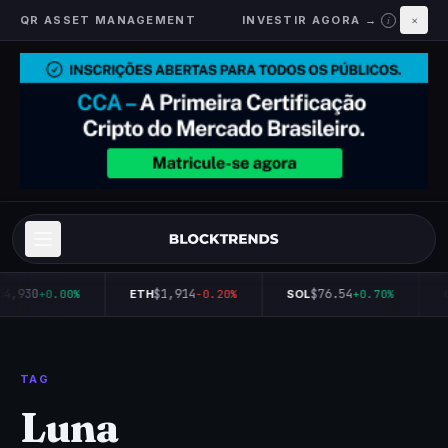
QR ASSET MANAGEMENT
INVESTIR AGORA →
×
i
64,930
$1,914
$76.54
+0.00%
ETH
-0.20%
SOL
+0.70%
TAG
Luna