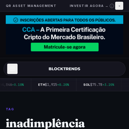
QR ASSET MANAGEMENT
INVESTIR AGORA →
×
i
64,846
$1,915
$75.78
+0.10%
ETH
+0.20%
SOL
+3.20%
TAG
inadimplência