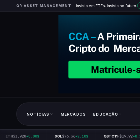
QR ASSET MANAGEMENT
Invista em ETFs. Invista no futuro.
NOTÍCIAS
MERCADOS
EDUCAÇÃO
$1,920
$76.36
R$19,92
ETH
+0.00%
SOL
+2.10%
QBTC11
+0.1