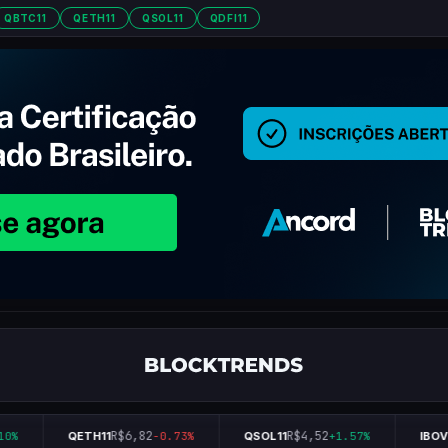
QBTC11
QETH11
QSOL11
QDFI11
R$6,82
R$4,52
0%
QETH11
-0.73%
QSOL11
+1.57%
IBOVE