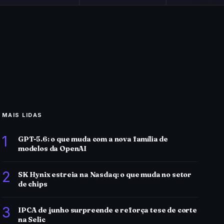
MAIS LIDAS
1
GPT-5.6: o que muda com a nova família de
modelos da OpenAI
2
SK Hynix estreia na Nasdaq: o que muda no setor
de chips
3
IPCA de junho surpreende e reforça tese de corte
na Selic