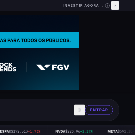
INVESTIR AGORA →
×
i
ENTRAR
R$172.513
$223.96
$592.10
SPA
-1.73%
NVDA
+2.27%
META
+0