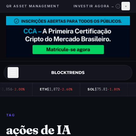
QR ASSET MANAGEMENT
INVESTIR AGORA →
×
i
63,856
$1,872
$75.81
-2.00%
ETH
-2.60%
SOL
-1.80%
TAG
ações de IA