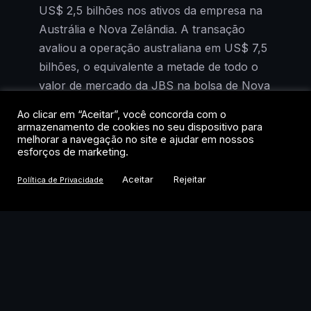
US$ 2,5 bilhões nos ativos da empresa na
Austrália e Nova Zelândia. A transação
avaliou a operação australiana em US$ 7,5
bilhões, o equivalente a metade de todo o
valor de mercado da JBS na bolsa de Nova
York.
Ao clicar em “Aceitar”, você concorda com o
armazenamento de cookies no seu dispositivo para
As ações da companhia reagiram com alta
melhorar a navegação no site e ajudar em nossos
esforços de marketing.
de 4,5% durante o pregão, levando o valor
de mercado a US$ 15,8 bilhões. Mas o
Aceitar
Rejeitar
Política de Privacidade
dado mais relevante não está na cotação do
dia. Está no que essa transação revela
sobre o desconto com que o mercado
precifica a maior processadora de
proteínas do planeta.