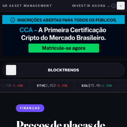
QR ASSET MANAGEMENT
INVESTIR AGORA →
×
i
64,740
$1,913
$75.90
-0.40%
ETH
-0.30%
SOL
+1.30%
Q
FINANÇAS
Preços de placas de