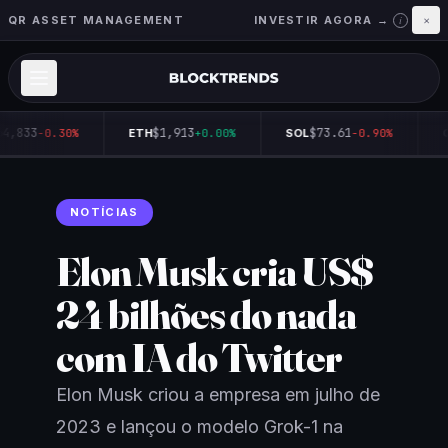
QR ASSET MANAGEMENT
INVESTIR AGORA →
×
i
64,833
$1,913
$73.61
-0.30%
ETH
+0.00%
SOL
-0.90%
Q
NOTÍCIAS
Elon Musk cria US$
24 bilhões do nada
com IA do Twitter
Elon Musk criou a empresa em julho de
2023 e lançou o modelo Grok-1 na