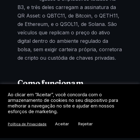
B3, e três deles carregam a assinatura da
QR Asset: o QBTC11, de Bitcoin, o QETH11,
de Ethereum, e o QSOL11, de Solana. São
veículos que replicam o preço do ativo
digital dentro do ambiente regulado da
bolsa, sem exigir carteira própria, corretora
de cripto ou custódia de chaves privadas.
Como funcionam
Ao clicar em “Aceitar”, você concorda com o
Cada cota representa uma fração de um
armazenamento de cookies no seu dispositivo para
fundo que mantém exposição ao criptoativo
melhorar a navegação no site e ajudar em nossos
esforços de marketing.
de referência. A negociação acontece no
home broker, como uma ação, com
Aceitar
Rejeitar
Política de Privacidade
liquidação em reais e tributação de renda
variável. Para quem quer exposição a