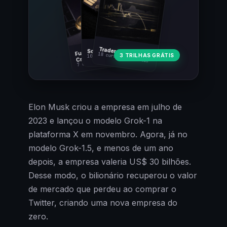
Fundamentos
Trader Cripto
Soberania Bitcoin
18 cursos · 80 aulas
3 TRILHAS GRÁTIS
10 cursos · 44 aulas
Cripto
7 cursos · 31 aulas
Elon Musk criou a empresa em julho de
2023 e lançou o modelo Grok-1 na
plataforma X em novembro. Agora, já no
modelo Grok-1.5, e menos de um ano
depois, a empresa valeria US$ 30 bilhões.
Desse modo, o bilionário recuperou o valor
de mercado que perdeu ao comprar o
Twitter, criando uma nova empresa do
zero.