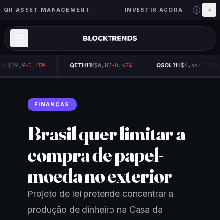
QR ASSET MANAGEMENT
INVESTIR AGORA →
×
i
R$19,9
R$6,87
R$4,45
1
-0.45%
QETH11
-0.43%
QSOL11
-1.11%
FINANÇAS
Brasil quer limitar a
compra de papel-
moeda no exterior
Projeto de lei pretende concentrar a
produção de dinheiro na Casa da