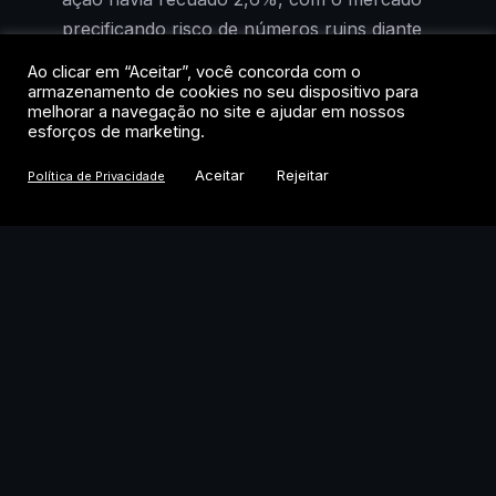
precificando risco de números ruins diante
da deterioração do cenário
Ao clicar em “Aceitar”, você concorda com o
macroeconômico. Os resultados mostraram
armazenamento de cookies no seu dispositivo para
melhorar a navegação no site e ajudar em nossos
o contrário: receitas dentro do esperado,
esforços de marketing.
despesas crescendo abaixo da inflação
Aceitar
Rejeitar
acumulada em 12 meses e crédito em
Política de Privacidade
expansão robusta.
Carteira de crédito cresce
mais que Itaú e Santander
O destaque do trimestre foi o ritmo de
expansão da carteira de crédito. O
crescimento foi de 4,3% no trimestre e
11,6% em 12 meses, acima do registrado