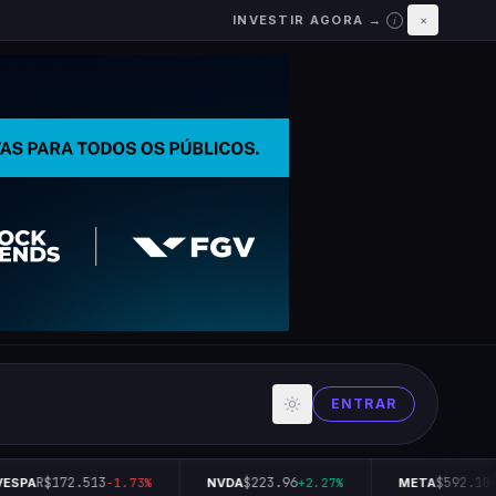
INVESTIR AGORA →
×
i
ENTRAR
R$172.513
$223.96
$592.10
ESPA
-1.73%
NVDA
+2.27%
META
+