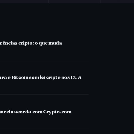
erências cripto: o que muda
ra o Bitcoin sem lei cripto nos EUA
cancela acordo com Crypto.com