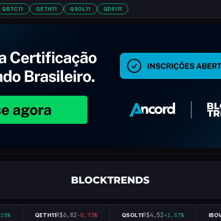
QBTC11
QETH11
QSOL11
QDFI11
R$6,82
R$4,52
0%
QETH11
-0.73%
QSOL11
+1.57%
IBOV