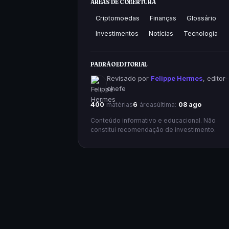
ÁREAS DE COBERTURA
Criptomoedas
Finanças
Glossário
Investimentos
Notícias
Tecnologia
PADRÃO EDITORIAL
Revisado por
Felippe Hermes
, editor-
chefe
400
matérias
6
áreas
última:
08 ago
Conteúdo informativo e educacional. Não
constitui recomendação de investimento.