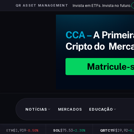
QR ASSET MANAGEMENT
Invista em ETFs. Invista no futuro.
NOTÍCIAS
MERCADOS
EDUCAÇÃO
$1,919
$75.53
R$19,92
ETH
-0.50%
SOL
+2.30%
QBTC11
+0.1