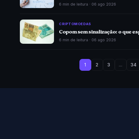
6 min de leitura ·
06 ago 2026
CRIPTOMOEDAS
Copom sem sinalização: o que esp
6 min de leitura ·
06 ago 2026
1
2
3
…
34