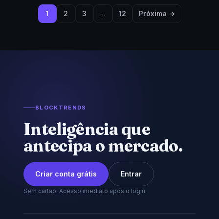
1
2
3
…
12
Próxima →
BLOCKTRENDS
Inteligência que
antecipa o mercado.
Criar conta grátis
Entrar
Sem cartão. Acesso imediato após o login.