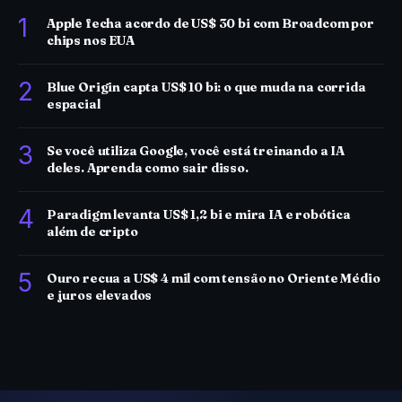
1
Apple fecha acordo de US$ 30 bi com Broadcom por
chips nos EUA
2
Blue Origin capta US$ 10 bi: o que muda na corrida
espacial
3
Se você utiliza Google, você está treinando a IA
deles. Aprenda como sair disso.
4
Paradigm levanta US$ 1,2 bi e mira IA e robótica
além de cripto
5
Ouro recua a US$ 4 mil com tensão no Oriente Médio
e juros elevados