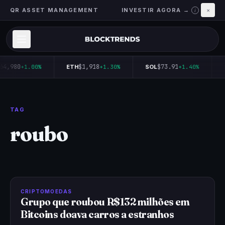
QR ASSET MANAGEMENT
INVESTIR AGORA →
×
i
64,980
$1,918
$73.91
+1.00%
ETH
+1.30%
SOL
+1.40%
TAG
roubo
CRIPTOMOEDAS
Grupo que roubou R$132 milhões em
Bitcoins doava carros a estranhos