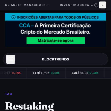
QR ASSET MANAGEMENT
INVESTIR AGORA →
×
i
64,782
$1,916
$76.28
-0.20%
ETH
+0.00%
SOL
+2.30%
TAG
Restaking