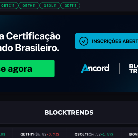
QBTC11
QETH11
QSOL11
QDFI11
R$6,82
R$4,52
0%
QETH11
-0.73%
QSOL11
+1.57%
IBOVE