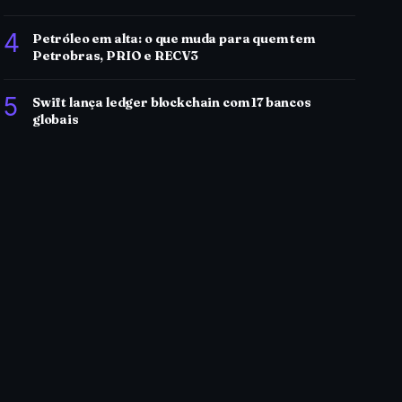
4
Petróleo em alta: o que muda para quem tem
Petrobras, PRIO e RECV3
5
Swift lança ledger blockchain com 17 bancos
globais