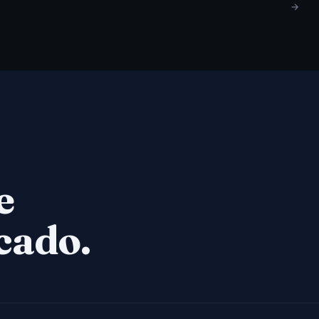
→
e
cado.