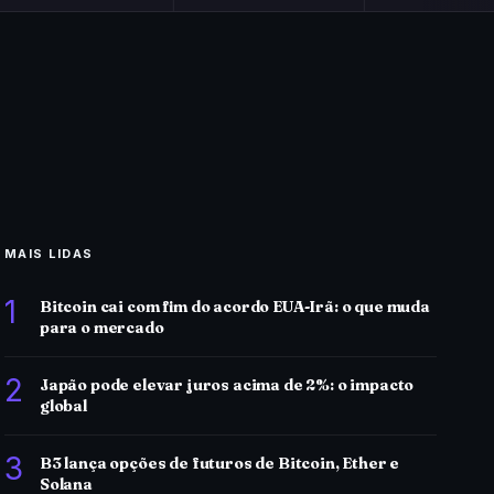
MAIS LIDAS
1
Bitcoin cai com fim do acordo EUA-Irã: o que muda
para o mercado
2
Japão pode elevar juros acima de 2%: o impacto
global
3
B3 lança opções de futuros de Bitcoin, Ether e
Solana