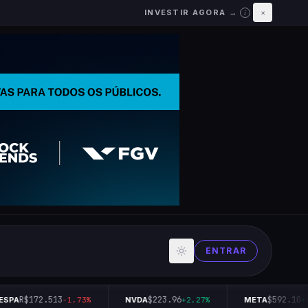
INVESTIR AGORA →
×
i
ENTRAR
R$172.513
$223.96
$592.10
SPA
-1.73%
NVDA
+2.27%
META
+0