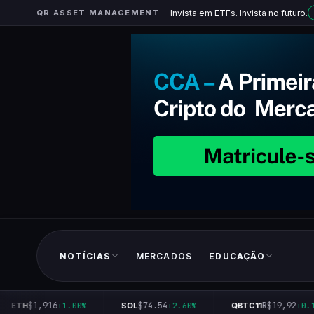
QR ASSET MANAGEMENT
Invista em ETFs. Invista no futuro.
NOTÍCIAS
MERCADOS
EDUCAÇÃO
$1,916
$74.54
R$19,92
ETH
+1.00%
SOL
+2.60%
QBTC11
+0.1