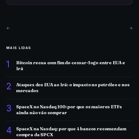
←
→
MAIS LIDAS
1
Bitcoin recua com fim do cessar-fogo entre EUA e
Irã
2
Ataques dos EUA ao Irã: o impacto no petróleo e nos
mercados
3
SpaceX no Nasdaq 100: por que os maiores ETFs
ainda não vão comprar
4
SpaceX na Nasdaq: por que 4 bancos recomendam
compra da SPCX