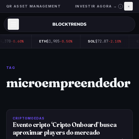
QR ASSET MANAGEMENT
INVESTIR AGORA →
×
i
4,370
$1,905
$72.87
-0.60%
ETH
-0.50%
SOL
-2.10%
Q
TAG
microempreendedor
CRIPTOMOEDAS
Evento cripto ‘Cripto Onboard’ busca
aproximar players do mercado