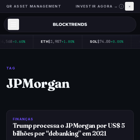
QR ASSET MANAGEMENT
INVESTIR AGORA →
×
i
64,568
$1,907
$74.00
+0.60%
ETH
+1.80%
SOL
+0.00%
TAG
JPMorgan
FINANÇAS
Trump processa o JPMorgan por US$ 5
bilhões por “debanking” em 2021