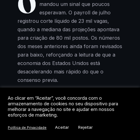
O
mandou um sinal que poucos
esperavam. O payroll de julho
registrou corte líquido de 23 mil vagas,
quando a mediana das projeções apontava
para criação de 80 mil postos. Os números
dos meses anteriores ainda foram revisados
para baixo, reforçando a leitura de que a
economia dos Estados Unidos está
desacelerando mais rápido do que o
consenso previa.
A reação de Wall Street foi imediata e, para
Ao clicar em “Aceitar”, você concorda com o
armazenamento de cookies no seu dispositivo para
quem acompanha a lógica dos mercados,
melhorar a navegação no site e ajudar em nossos
previsível: má notícia para a economia real
esforços de marketing.
virou boa notícia para os ativos de risco. O
Aceitar
Rejeitar
Política de Privacidade
Nasdaq saltou 5,19% na semana, o S&P
500 avançou 3,57% e o Dow Jones subiu