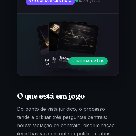
●
100% grátis
VER CURSOS GRÁTIS →
Fundamentos
Trader Cripto
Soberania Bitcoin
18 cursos · 80 aulas
3 TRILHAS GRÁTIS
10 cursos · 44 aulas
Cripto
7 cursos · 31 aulas
O que está em jogo
Do ponto de vista jurídico, o processo
tende a orbitar três perguntas centrais:
houve violação de contrato, discriminação
ilegal baseada em critério político e abuso