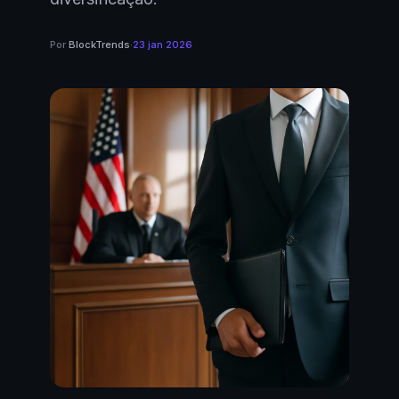
Por
BlockTrends
·
23 jan 2026