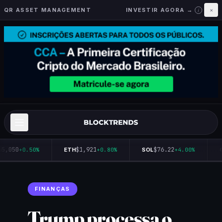
QR ASSET MANAGEMENT
INVESTIR AGORA →
×
i
5,050
$1,921
$76.22
+0.50%
ETH
+0.80%
SOL
+4.00%
Q
FINANÇAS
Trump processa o