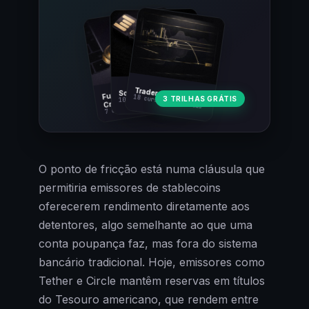
Fundamentos
Trader Cripto
Soberania Bitcoin
18 cursos · 80 aulas
3 TRILHAS GRÁTIS
10 cursos · 44 aulas
Cripto
7 cursos · 31 aulas
O ponto de fricção está numa cláusula que
permitiria emissores de stablecoins
oferecerem rendimento diretamente aos
detentores, algo semelhante ao que uma
conta poupança faz, mas fora do sistema
bancário tradicional. Hoje, emissores como
Tether e Circle mantêm reservas em títulos
do Tesouro americano, que rendem entre