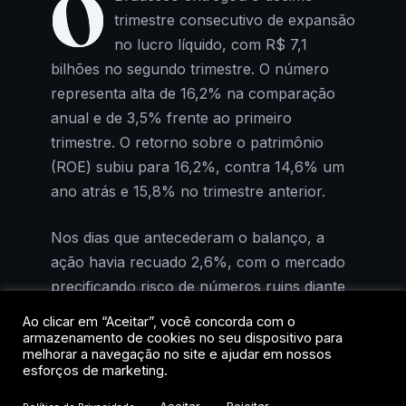
O
trimestre consecutivo de expansão
no lucro líquido, com R$ 7,1
bilhões no segundo trimestre. O número
representa alta de 16,2% na comparação
anual e de 3,5% frente ao primeiro
trimestre. O retorno sobre o patrimônio
(ROE) subiu para 16,2%, contra 14,6% um
ano atrás e 15,8% no trimestre anterior.
Nos dias que antecederam o balanço, a
ação havia recuado 2,6%, com o mercado
precificando risco de números ruins diante
da deterioração do cenário
Ao clicar em “Aceitar”, você concorda com o
macroeconômico. Os resultados mostraram
armazenamento de cookies no seu dispositivo para
melhorar a navegação no site e ajudar em nossos
o contrário: receitas dentro do esperado,
esforços de marketing.
despesas crescendo abaixo da inflação