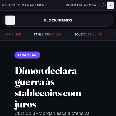
QR ASSET MANAGEMENT
INVESTIR AGORA →
×
i
4,283
$1,898
$72.63
-0.30%
ETH
-0.20%
SOL
-1.40%
Q
FINANÇAS
Dimon declara
guerra às
stablecoins com
juros
CEO do JPMorgan escala ofensiva