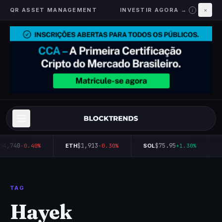
QR ASSET MANAGEMENT
INVESTIR AGORA →
×
i
64,740
$1,913
$75.95
-0.40%
ETH
-0.30%
SOL
+1.30%
TAG
Hayek