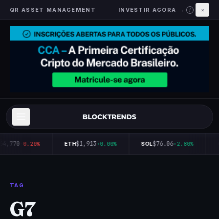
QR ASSET MANAGEMENT
INVESTIR AGORA →
×
i
64,770
$1,913
$76.06
-0.20%
ETH
+0.00%
SOL
+2.80%
TAG
G7