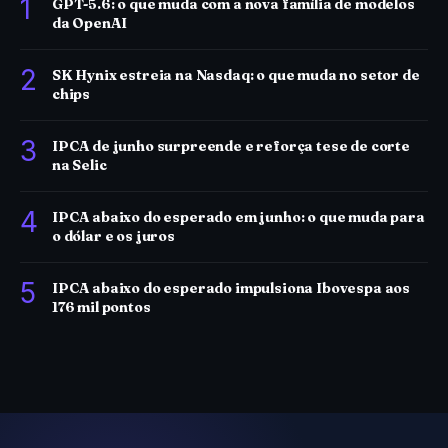
1
GPT-5.6: o que muda com a nova família de modelos
da OpenAI
2
SK Hynix estreia na Nasdaq: o que muda no setor de
chips
3
IPCA de junho surpreende e reforça tese de corte
na Selic
4
IPCA abaixo do esperado em junho: o que muda para
o dólar e os juros
5
IPCA abaixo do esperado impulsiona Ibovespa aos
176 mil pontos