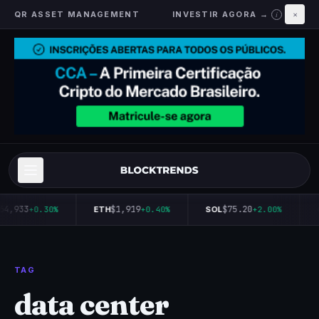
QR ASSET MANAGEMENT
INVESTIR AGORA →
×
i
64,933
$1,919
$75.20
+0.30%
ETH
+0.40%
SOL
+2.00%
TAG
data center