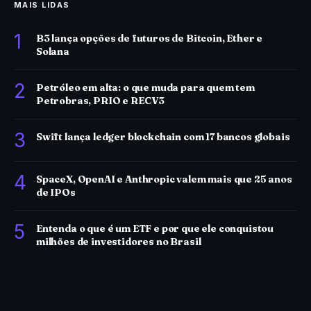
MAIS LIDAS
1
B3 lança opções de futuros de Bitcoin, Ether e
Solana
2
Petróleo em alta: o que muda para quem tem
Petrobras, PRIO e RECV3
3
Swift lança ledger blockchain com 17 bancos globais
4
SpaceX, OpenAI e Anthropic valem mais que 25 anos
de IPOs
5
Entenda o que é um ETF e por que ele conquistou
milhões de investidores no Brasil