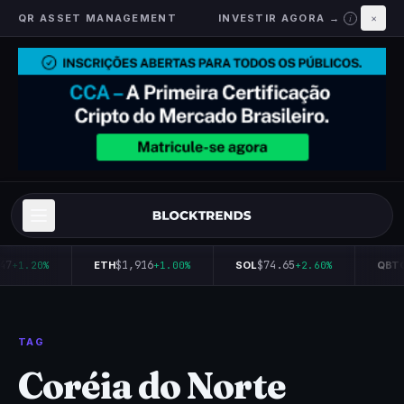
QR ASSET MANAGEMENT
INVESTIR AGORA →
×
i
47
$1,916
$74.65
+1.20%
ETH
+1.00%
SOL
+2.60%
QBTC
TAG
Coréia do Norte