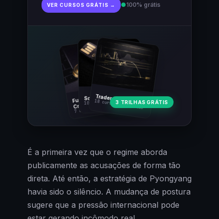
●
100% grátis
VER CURSOS GRÁTIS →
Fundamentos
Trader Cripto
Soberania Bitcoin
18 cursos · 80 aulas
3 TRILHAS GRÁTIS
10 cursos · 44 aulas
Cripto
7 cursos · 31 aulas
É a primeira vez que o regime aborda
publicamente as acusações de forma tão
direta. Até então, a estratégia de Pyongyang
havia sido o silêncio. A mudança de postura
sugere que a pressão internacional pode
estar gerando incômodo real,