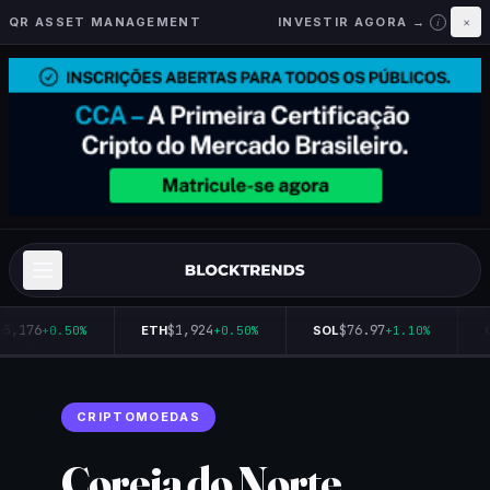
QR ASSET MANAGEMENT
INVESTIR AGORA →
×
i
5,176
$1,924
$76.97
+0.50%
ETH
+0.50%
SOL
+1.10%
Q
CRIPTOMOEDAS
Coreia do Norte