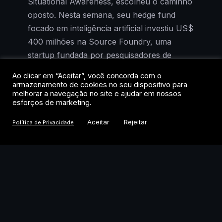
Situational Awareness, escolheu o caminho
oposto. Nesta semana, seu hedge fund
focado em inteligência artificial investiu US$
400 milhões na Source Foundry, uma
startup fundada por pesquisadores de
Stanford que promete tornar a fabricação
Ao clicar em “Aceitar”, você concorda com o
de chips mais rápida e barata.
armazenamento de cookies no seu dispositivo para
melhorar a navegação no site e ajudar em nossos
esforços de marketing.
Com esse novo aporte, o investimento total
do fundo na Source Foundry chega a US$
Aceitar
Rejeitar
Política de Privacidade
500 milhões. O movimento acontece
semanas depois de o Situational Awareness
ter vendido a maior parte de seu portfólio
de ações públicas para a Citadel, de Ken
Griffin, e visto seus ativos sob gestão
encolherem de US$ 20 bilhões para US$
10 bilhões.