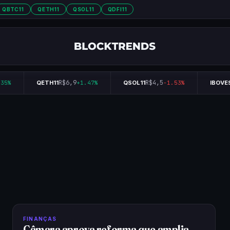
QBTC11
QETH11
QSOL11
QDFI11
R$6,9
R$4,5
35%
QETH11
+1.47%
QSOL11
-1.53%
IBOVE
FINANÇAS
Câmara aprova reforma que amplia