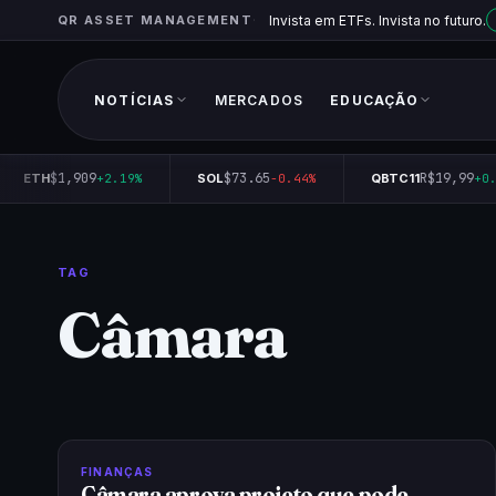
QR ASSET MANAGEMENT
Invista em ETFs. Invista no futuro.
NOTÍCIAS
MERCADOS
EDUCAÇÃO
$1,909
$73.65
R$19,99
ETH
+2.19%
SOL
-0.44%
QBTC11
+0.
TAG
Câmara
FINANÇAS
Câmara aprova projeto que pode