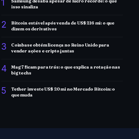
1
Samsung desaba apesar de lucro recorde: o que
isso sinaliza
2
Bitcoin estável após venda de US$ 216 mi: o que
dizem os derivativos
3
Coinbase obtém licença no Reino Unido para
vender ações e cripto juntas
4
Mag 7 ficam para trás: o que explica a rotação nas
big techs
5
Tether investe US$ 20 mi no Mercado Bitcoin: o
que muda