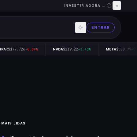
INVESTIR AGORA →
×
i
ENTRAR
R$177.726
$219.22
$588.77
SPA
-0.09%
NVDA
+3.43%
META
+0.
MAIS LIDAS