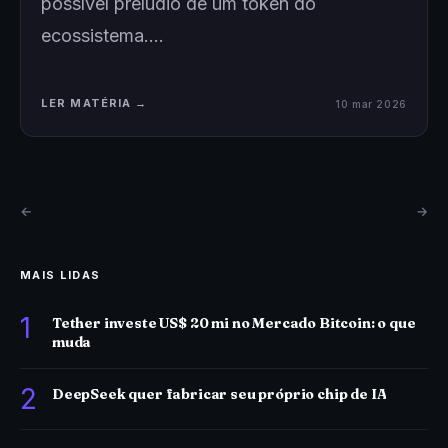
possível prelúdio de um token do
ecossistema.…
LER MATÉRIA →
10 mar 2026
←
→
MAIS LIDAS
1
Tether investe US$ 20 mi no Mercado Bitcoin: o que
muda
2
DeepSeek quer fabricar seu próprio chip de IA