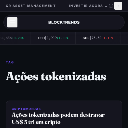
QR ASSET MANAGEMENT
INVESTIR AGORA →
×
i
64,636
$1,909
$73.30
+0.20%
ETH
+1.80%
SOL
-1.10%
TAG
Ações tokenizadas
CRIPTOMOEDAS
Ações tokenizadas podem destravar
US$ 5 tri em cripto