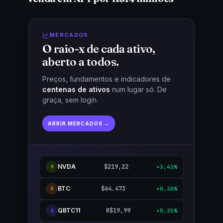
MERCADOS
O raio-x de cada ativo,
aberto a todos.
Preços, fundamentos e indicadores de
centenas de ativos
num lugar só. De
graça, sem login.
ABRIR MERCADOS →
NVDA
$219,22
+3,43%
N
BTC
$64.473
+0,30%
B
QBTC11
R$19,99
+0,35%
Q