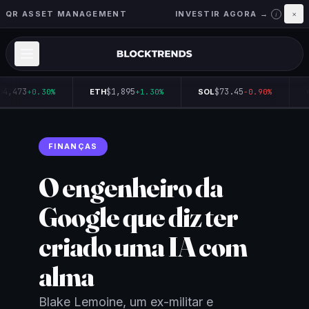
QR ASSET MANAGEMENT
INVESTIR AGORA →
×
i
64,473
$1,895
$73.45
+0.30%
ETH
+1.30%
SOL
-0.90%
FINANÇAS
O engenheiro da
Google que diz ter
criado uma IA com
alma
Blake Lemoine, um ex-militar e