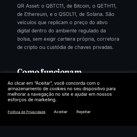
QR Asset: o QBTC11, de Bitcoin, o QETH11,
de Ethereum, e o QSOL11, de Solana. São
veículos que replicam o preço do ativo
digital dentro do ambiente regulado da
bolsa, sem exigir carteira própria, corretora
de cripto ou custódia de chaves privadas.
Como funcionam
Ao clicar em “Aceitar”, você concorda com o
Cada cota representa uma fração de um
armazenamento de cookies no seu dispositivo para
fundo que mantém exposição ao criptoativo
melhorar a navegação no site e ajudar em nossos
esforços de marketing.
de referência. A negociação acontece no
home broker, como uma ação, com
Aceitar
Rejeitar
Política de Privacidade
liquidação em reais e tributação de renda
variável. Para quem quer exposição a
Bitcoin, Ethereum ou Solana dentro das