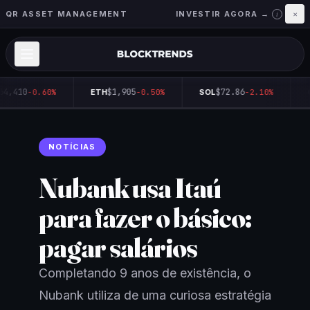
QR ASSET MANAGEMENT
INVESTIR AGORA →
×
i
64,410
$1,905
$72.86
-0.60%
ETH
-0.50%
SOL
-2.10%
NOTÍCIAS
Nubank usa Itaú
para fazer o básico:
pagar salários
Completando 9 anos de existência, o
Nubank utiliza de uma curiosa estratégia