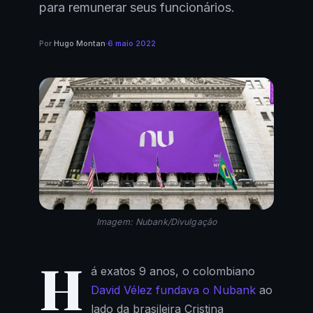
para remunerar seus funcionários.
Por
Hugo Montan
·
6 maio 2022
Imagem: Nubank/Divulgação
H
á exatos 9 anos, o colombiano
David Vélez fundava o Nubank
ao
lado da brasileira Cristina