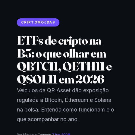
CRIPTOMOEDAS
ETFs de cripto na
B3: o que olhar em
QBTC11, QETH11 e
QSOL11 em 2026
Veículos da QR Asset dão exposição
regulada a Bitcoin, Ethereum e Solana
na bolsa. Entenda como funcionam e o
que acompanhar no ano.
Por
Marcelo Campos
·
7 jun 2026