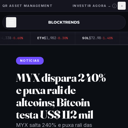
QR ASSET MANAGEMENT
INVESTIR AGORA →
×
i
64,338
$1,902
$72.90
-0.60%
ETH
-0.30%
SOL
-1.40%
NOTÍCIAS
MYX dispara 240%
e puxa rali de
altcoins; Bitcoin
testa US$ 112 mil
MYX salta 240% e puxa rali das