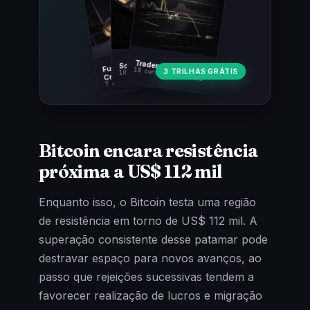
Fundamentos
Trader Cripto
Soberania Bitcoin
18 cursos · 80 aulas
3 TRILHAS GRÁTIS
10 cursos · 44 aulas
Cripto
7 cursos · 31 aulas
Bitcoin encara resistência
próxima a US$ 112 mil
Enquanto isso, o Bitcoin testa uma região
de resistência em torno de US$ 112 mil. A
superação consistente desse patamar pode
destravar espaço para novos avanços, ao
passo que rejeições sucessivas tendem a
favorecer realização de lucros e migração