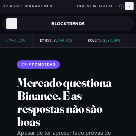
QR ASSET MANAGEMENT
INVESTIR AGORA →
×
i
64,579
$1,907
$73.25
+0.30%
ETH
+0.00%
SOL
+0.50%
CRIPTOMOEDAS
Mercado questiona
Binance. E as
respostas não são
boas
Apesar de ter apresentado provas de