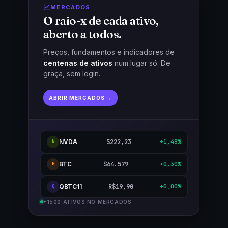
MERCADOS
O raio-x de cada ativo,
aberto a todos.
Preços, fundamentos e indicadores de
centenas de ativos
num lugar só. De
graça, sem login.
ABRIR MERCADOS →
NVDA
$222,23
+1,48%
N
BTC
$64.579
+0,30%
B
QBTC11
R$19,90
+0,00%
Q
+1500 ATIVOS NO MERCADOS