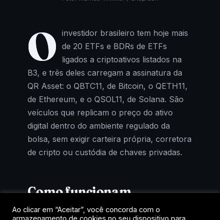
O
investidor brasileiro tem hoje mais
de 20 ETFs e BDRs de ETFs
ligados a criptoativos listados na
B3, e três deles carregam a assinatura da
QR Asset: o QBTC11, de Bitcoin, o QETH11,
de Ethereum, e o QSOL11, de Solana. São
veículos que replicam o preço do ativo
digital dentro do ambiente regulado da
bolsa, sem exigir carteira própria, corretora
de cripto ou custódia de chaves privadas.
Como funcionam
Ao clicar em “Aceitar”, você concorda com o
Cada cota representa uma fração de um
armazenamento de cookies no seu dispositivo para