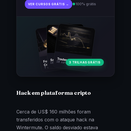
●
100% grátis
VER CURSOS GRÁTIS →
Fundamentos
Trader Cripto
Soberania Bitcoin
18 cursos · 80 aulas
3 TRILHAS GRÁTIS
10 cursos · 44 aulas
Cripto
7 cursos · 31 aulas
Hack em plataforma cripto
Cerca de US$ 160 milhões foram
transferidos com o ataque hack na
Wintermute. O saldo desviado estava