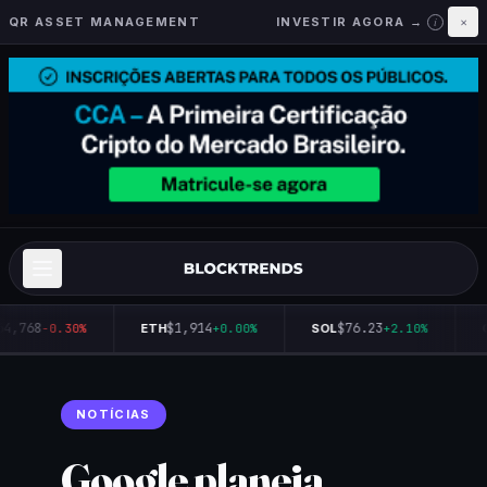
QR ASSET MANAGEMENT
INVESTIR AGORA →
×
i
64,768
$1,914
$76.23
-0.30%
ETH
+0.00%
SOL
+2.10%
Q
NOTÍCIAS
Google planeja