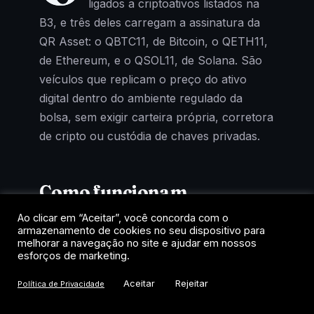
ligados a criptoativos listados na
B3, e três deles carregam a assinatura da
QR Asset: o QBTC11, de Bitcoin, o QETH11,
de Ethereum, e o QSOL11, de Solana. São
veículos que replicam o preço do ativo
digital dentro do ambiente regulado da
bolsa, sem exigir carteira própria, corretora
de cripto ou custódia de chaves privadas.
Como funcionam
Ao clicar em “Aceitar”, você concorda com o
Cada cota representa uma fração de um
armazenamento de cookies no seu dispositivo para
fundo que mantém exposição ao criptoativo
melhorar a navegação no site e ajudar em nossos
esforços de marketing.
de referência. A negociação acontece no
home broker, como uma ação, com
Aceitar
Rejeitar
Política de Privacidade
liquidação em reais e tributação de renda