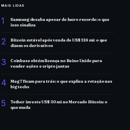
MAIS LIDAS
1
Samsung desaba apesar de lucro recorde: o que
isso sinaliza
2
Bitcoin estável após venda de US$ 216 mi: o que
dizem os derivativos
3
Coinbase obtém licença no Reino Unido para
vender ações e cripto juntas
4
Mag 7 ficam para trás: o que explica a rotação nas
big techs
5
Tether investe US$ 20 mi no Mercado Bitcoin: o
que muda