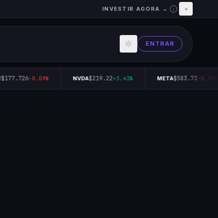
INVESTIR AGORA →
×
i
ENTRAR
$177.726
$219.22
$583.73
-0.09%
NVDA
+3.43%
META
-0.72%