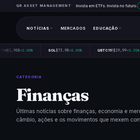
QR ASSET MANAGEMENT
Invista em ETFs. Invista no futuro.
NOTÍCIAS
MERCADOS
EDUCAÇÃO
$1,908
$73.98
R$19,99
TH
+2.00%
SOL
+0.00%
QBTC11
+0.35%
CATEGORIA
Finanças
Últimas notícias sobre finanças, economia e merc
câmbio, ações e os movimentos que mexem com 