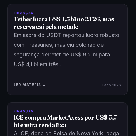
FINANÇAS
Tether lucra US$ 1,5 bi no 2T26, mas
reserva cai pela metade
Emissora do USDT reportou lucro robusto
com Treasuries, mas viu colchão de
segurança derreter de US$ 8,2 bi para
US$ 4,1 bi em três…
LER MATÉRIA →
1 ago 2026
FINANÇAS
ICE compra MarketAxess por US$ 5,7
bi e mira renda fixa
A ICE, dona da Bolsa de Nova York, paga