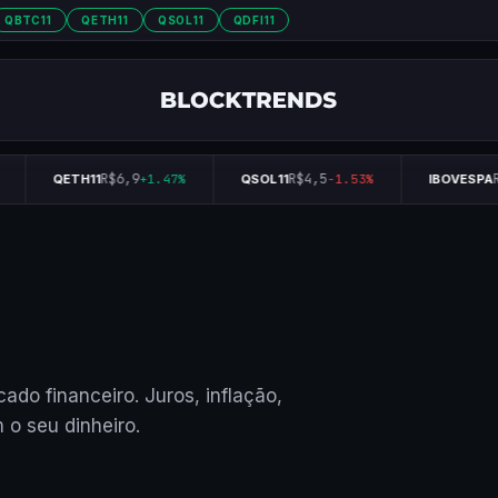
QBTC11
QETH11
QSOL11
QDFI11
R$6,9
R$4,5
R
QETH11
+1.47%
QSOL11
-1.53%
IBOVESPA
ado financeiro. Juros, inflação,
o seu dinheiro.