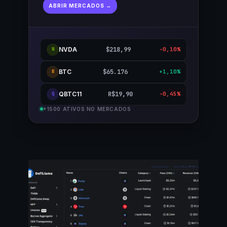
ABRIR MERCADOS →
NVDA
$218,99
-0,10%
N
BTC
$65.176
+1,10%
B
QBTC11
R$19,90
-0,45%
Q
+1500 ATIVOS NO MERCADOS