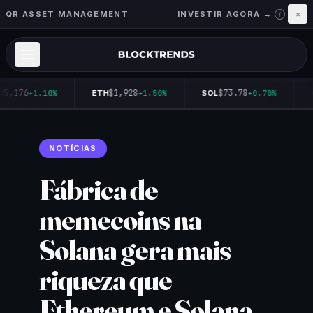
QR ASSET MANAGEMENT
INVESTIR AGORA →
×
i
65,176
$1,928
$73.78
+1.10%
ETH
+1.50%
SOL
+0.70%
NOTÍCIAS
Fábrica de
memecoins na
Solana gera mais
riqueza que
Ethereum e Solana