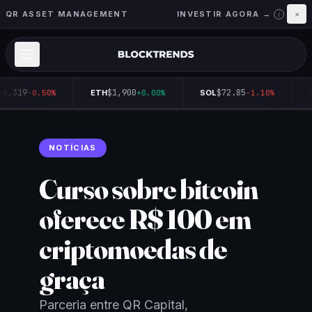
QR ASSET MANAGEMENT
INVESTIR AGORA →
×
i
64,319
$1,900
$72.85
-0.50%
ETH
+0.00%
SOL
-1.10%
NOTÍCIAS
Curso sobre bitcoin
oferece R$ 100 em
criptomoedas de
graça
Parceria entre QR Capital,