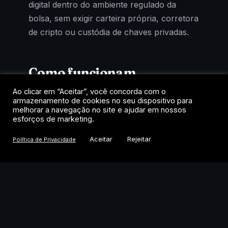
digital dentro do ambiente regulado da
bolsa, sem exigir carteira própria, corretora
de cripto ou custódia de chaves privadas.
Como funcionam
Ao clicar em “Aceitar”, você concorda com o
Cada cota representa uma fração de um
armazenamento de cookies no seu dispositivo para
fundo que mantém exposição ao criptoativo
melhorar a navegação no site e ajudar em nossos
esforços de marketing.
de referência. A negociação acontece no
home broker, como uma ação, com
Aceitar
Rejeitar
Política de Privacidade
liquidação em reais e tributação de renda
variável. Para quem quer exposição a
Bitcoin, Ethereum ou Solana dentro das
regras do mercado tradicional, é o caminho
mais direto.