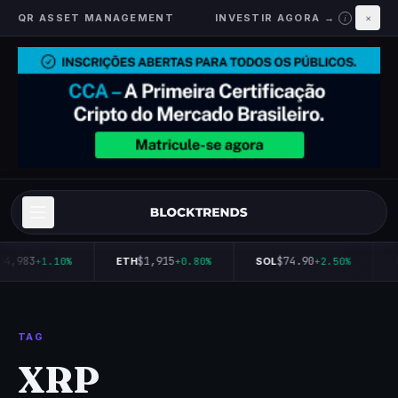
QR ASSET MANAGEMENT
INVESTIR AGORA →
×
i
64,983
$1,915
$74.90
+1.10%
ETH
+0.80%
SOL
+2.50%
TAG
XRP