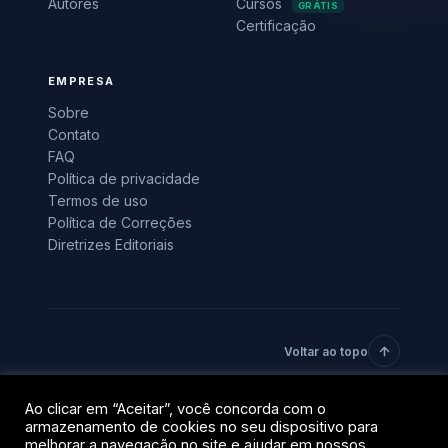
Autores
Cursos
GRÁTIS
Certificação
EMPRESA
Sobre
Contato
FAQ
Política de privacidade
Termos de uso
Política de Correções
Diretrizes Editoriais
Voltar ao topo
© 2026 BlockTrends · Uma vertical do grupo QR Capital.
Ao clicar em “Aceitar”, você concorda com o
armazenamento de cookies no seu dispositivo para
Todos os direitos reservados.
melhorar a navegação no site e ajudar em nossos
Privacidade
Termos