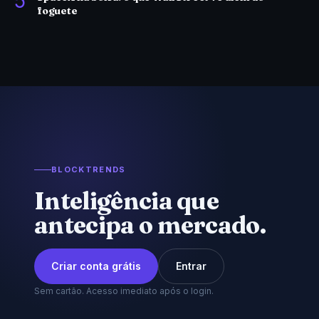
5
foguete
BLOCKTRENDS
Inteligência que
antecipa o mercado.
Criar conta grátis
Entrar
Sem cartão. Acesso imediato após o login.