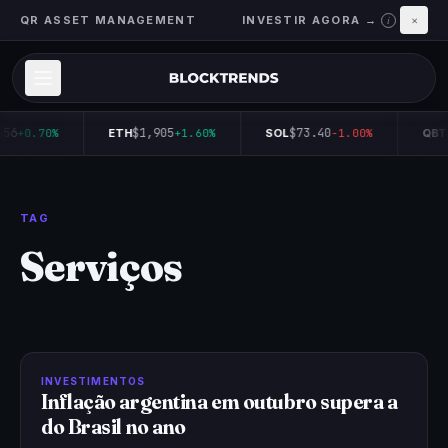
QR ASSET MANAGEMENT
INVESTIR AGORA →
×
i
556
$1,905
$73.40
+0.70%
ETH
+1.60%
SOL
-1.00%
QBT
TAG
Serviços
INVESTIMENTOS
Inflação argentina em outubro supera a
do Brasil no ano