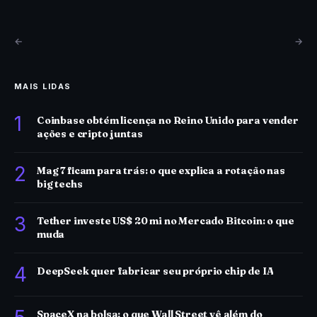
←
→
MAIS LIDAS
1
Coinbase obtém licença no Reino Unido para vender
ações e cripto juntas
2
Mag 7 ficam para trás: o que explica a rotação nas
big techs
3
Tether investe US$ 20 mi no Mercado Bitcoin: o que
muda
4
DeepSeek quer fabricar seu próprio chip de IA
SpaceX na bolsa: o que Wall Street vê além do