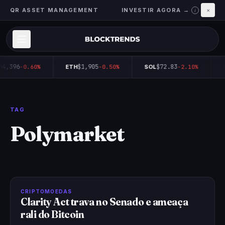
QR ASSET MANAGEMENT
INVESTIR AGORA →
×
i
64,396
$1,905
$72.83
-0.60%
ETH
-0.50%
SOL
-2.10%
TAG
Polymarket
CRIPTOMOEDAS
Clarity Act trava no Senado e ameaça
rali do Bitcoin