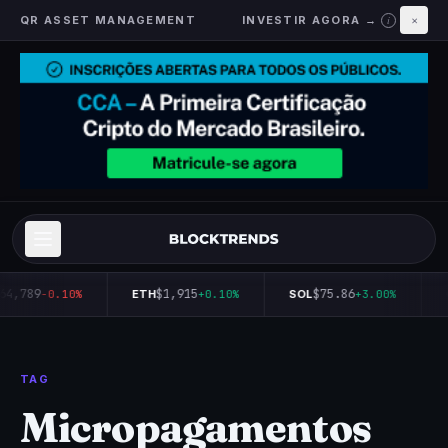
QR ASSET MANAGEMENT
INVESTIR AGORA →
×
i
64,789
$1,915
$75.86
-0.10%
ETH
+0.10%
SOL
+3.00%
TAG
Micropagamentos