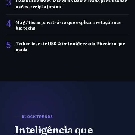
3
Coinbase obtém licença no Reino Unido para vender
ações e cripto juntas
4
Mag 7 ficam para trás: o que explica a rotação nas
big techs
5
Tether investe US$ 20 mi no Mercado Bitcoin: o que
muda
BLOCKTRENDS
Inteligência que