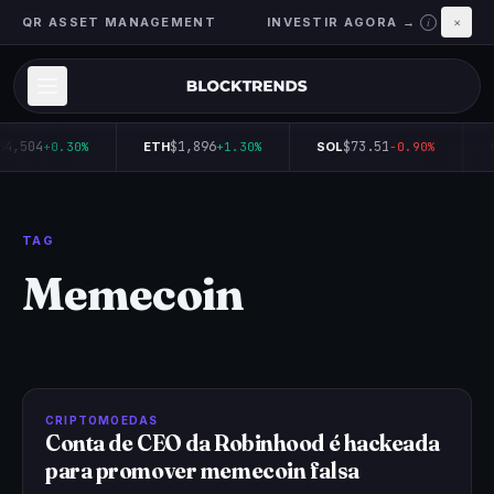
QR ASSET MANAGEMENT
INVESTIR AGORA →
×
i
64,504
$1,896
$73.51
+0.30%
ETH
+1.30%
SOL
-0.90%
TAG
Memecoin
CRIPTOMOEDAS
Conta de CEO da Robinhood é hackeada
para promover memecoin falsa