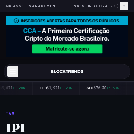
QR ASSET MANAGEMENT
INVESTIR AGORA →
×
i
65,071
$1,921
$76.30
+0.20%
ETH
+0.20%
SOL
+3.30%
TAG
IPI