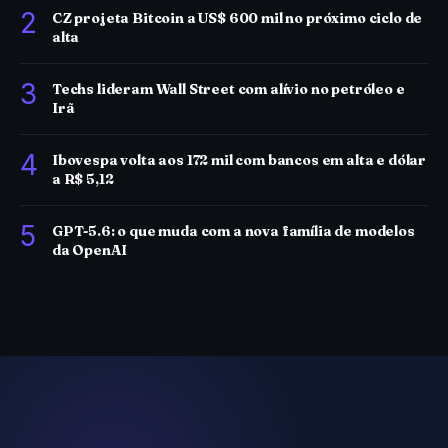
2
CZ projeta Bitcoin a US$ 600 mil no próximo ciclo de
alta
3
Techs lideram Wall Street com alívio no petróleo e
Irã
4
Ibovespa volta aos 172 mil com bancos em alta e dólar
a R$ 5,12
5
GPT-5.6: o que muda com a nova família de modelos
da OpenAI