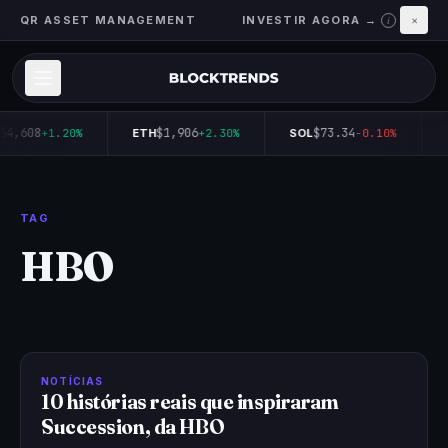
QR ASSET MANAGEMENT
INVESTIR AGORA →
×
i
64,608
$1,906
$73.34
+1.20%
ETH
+2.30%
SOL
-0.10%
TAG
HBO
NOTÍCIAS
10 histórias reais que inspiraram
Succession, da HBO