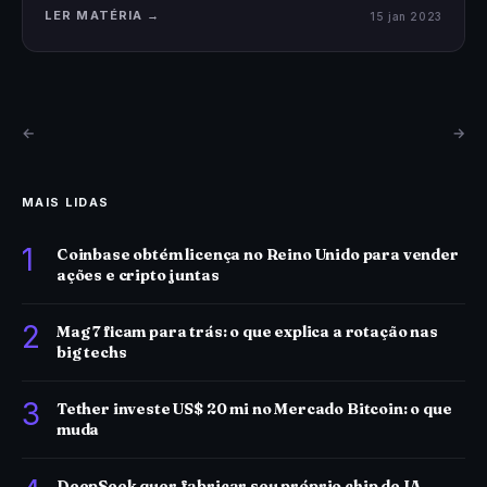
LER MATÉRIA →
15 jan 2023
←
→
MAIS LIDAS
1
Coinbase obtém licença no Reino Unido para vender
ações e cripto juntas
2
Mag 7 ficam para trás: o que explica a rotação nas
big techs
3
Tether investe US$ 20 mi no Mercado Bitcoin: o que
muda
DeepSeek quer fabricar seu próprio chip de IA