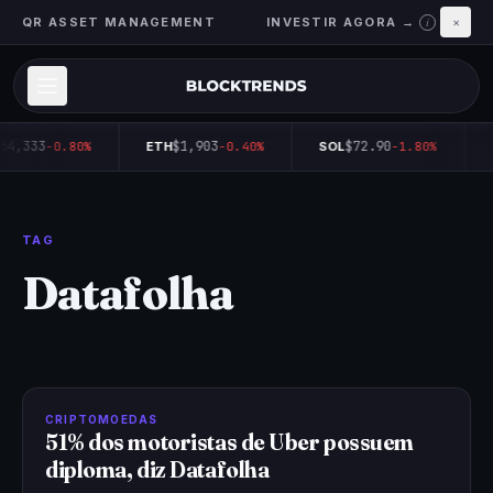
QR ASSET MANAGEMENT
INVESTIR AGORA →
×
i
64,333
$1,903
$72.90
-0.80%
ETH
-0.40%
SOL
-1.80%
TAG
Datafolha
CRIPTOMOEDAS
51% dos motoristas de Uber possuem
diploma, diz Datafolha