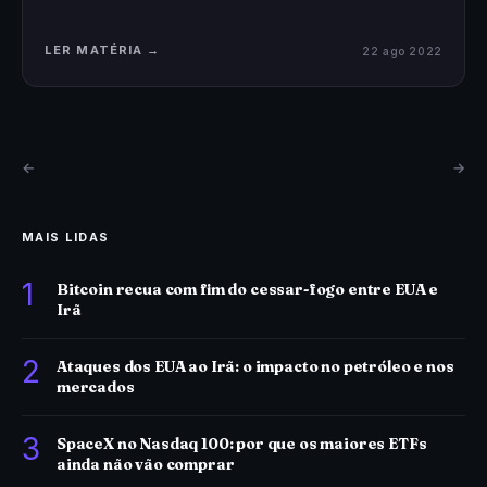
LER MATÉRIA →
22 ago 2022
←
→
MAIS LIDAS
1
Bitcoin recua com fim do cessar-fogo entre EUA e
Irã
2
Ataques dos EUA ao Irã: o impacto no petróleo e nos
mercados
3
SpaceX no Nasdaq 100: por que os maiores ETFs
ainda não vão comprar