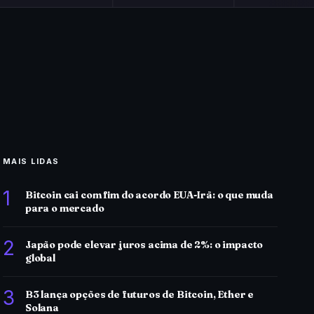
MAIS LIDAS
1
Bitcoin cai com fim do acordo EUA-Irã: o que muda
para o mercado
2
Japão pode elevar juros acima de 2%: o impacto
global
3
B3 lança opções de futuros de Bitcoin, Ether e
Solana