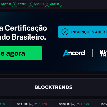
QBTC11
QETH11
QSOL11
QDFI11
R$6,82
R$4,52
10%
QETH11
-0.73%
QSOL11
+1.57%
IBOV