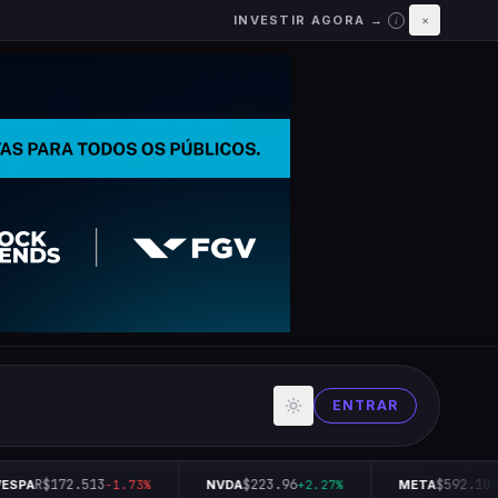
INVESTIR AGORA →
×
i
ENTRAR
R$172.513
$223.96
$592.10
ESPA
-1.73%
NVDA
+2.27%
META
+