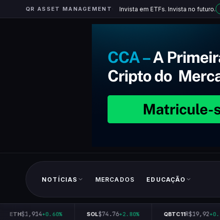
QR ASSET MANAGEMENT
Invista em ETFs. Invista no futuro.
NOTÍCIAS
MERCADOS
EDUCAÇÃO
$1,914
$74.76
R$19,92
ETH
+0.60%
SOL
+2.80%
QBTC11
+0.