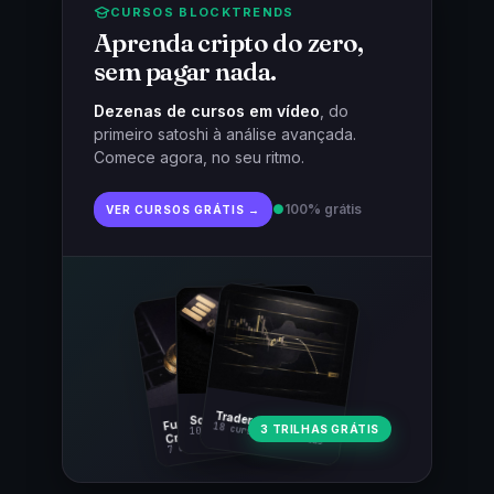
CURSOS BLOCKTRENDS
Aprenda cripto do zero,
sem pagar nada.
Dezenas de cursos em vídeo
, do
primeiro satoshi à análise avançada.
Comece agora, no seu ritmo.
●
100% grátis
VER CURSOS GRÁTIS →
Fundamentos
Trader Cripto
Soberania Bitcoin
18 cursos · 80 aulas
3 TRILHAS GRÁTIS
10 cursos · 44 aulas
Cripto
7 cursos · 31 aulas