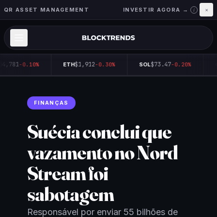
QR ASSET MANAGEMENT
INVESTIR AGORA →
×
i
64,781
$1,912
$73.47
-0.10%
ETH
-0.30%
SOL
-0.20%
FINANÇAS
Suécia conclui que
vazamento no Nord
Stream foi
sabotagem
Responsável por enviar 55 bilhões de