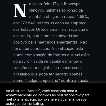
N
a sexta-feira (7), o Ibovespa
renovou mínimas ao longo da
manhã e chegou a recuar 1,55%,
aos 172.840 pontos. O dado de emprego
dos Estados Unidos veio mais fraco que o
esperado, o que em tese deveria ser
positivo para mercados emergentes. Não
foi o que aconteceu. A explicação está
numa combinação de fatores que vai além
do payroll: saída de capital estrangeiro,
rotação setorial global e um mercado
brasileiro que pode ter servido apenas
como “hedge temporário” contra a queda
das big techs americanas.
Ao clicar em “Aceitar”, você concorda com o
armazenamento de cookies no seu dispositivo para
Para quem investe no Brasil, o recado é
melhorar a navegação no site e ajudar em nossos
esforços de marketing.
claro: a dinâmica de fluxo importa tanto