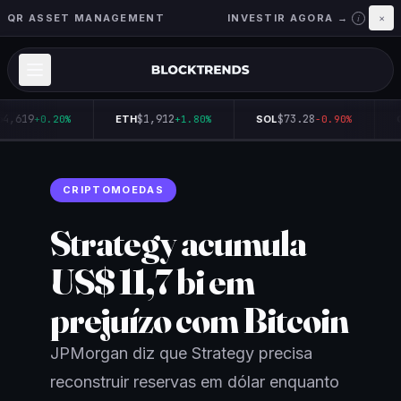
QR ASSET MANAGEMENT
INVESTIR AGORA →
×
i
4,619
$1,912
$73.28
+0.20%
ETH
+1.80%
SOL
-0.90%
Q
CRIPTOMOEDAS
Strategy acumula
US$ 11,7 bi em
prejuízo com Bitcoin
JPMorgan diz que Strategy precisa
reconstruir reservas em dólar enquanto