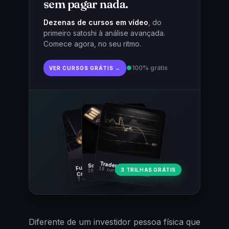
sem pagar nada.
Dezenas de cursos em vídeo
, do
primeiro satoshi à análise avançada.
Comece agora, no seu ritmo.
●
100% grátis
VER CURSOS GRÁTIS →
Fundamentos
Trader Cripto
Soberania Bitcoin
18 cursos · 80 aulas
3 TRILHAS GRÁTIS
10 cursos · 44 aulas
Cripto
7 cursos · 31 aulas
Diferente de um investidor pessoa física que