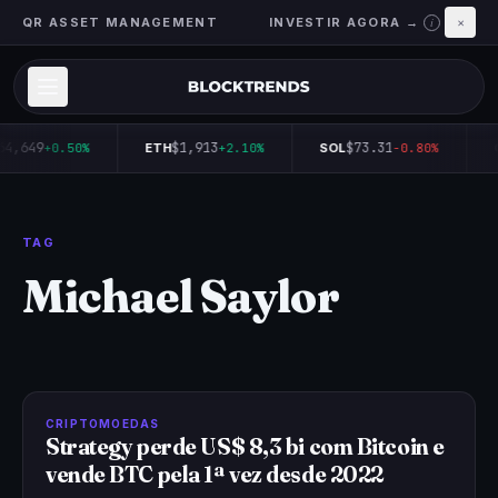
QR ASSET MANAGEMENT
INVESTIR AGORA →
×
i
64,649
$1,913
$73.31
+0.50%
ETH
+2.10%
SOL
-0.80%
TAG
Michael Saylor
CRIPTOMOEDAS
Strategy perde US$ 8,3 bi com Bitcoin e
vende BTC pela 1ª vez desde 2022