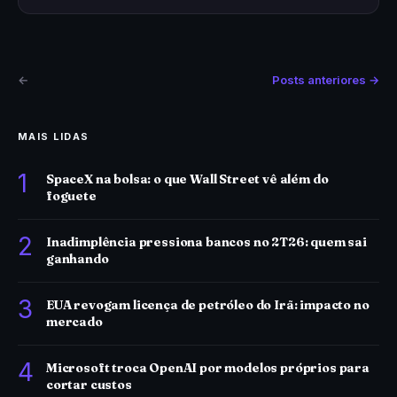
←
Posts anteriores →
MAIS LIDAS
1
SpaceX na bolsa: o que Wall Street vê além do
foguete
2
Inadimplência pressiona bancos no 2T26: quem sai
ganhando
3
EUA revogam licença de petróleo do Irã: impacto no
mercado
4
Microsoft troca OpenAI por modelos próprios para
cortar custos