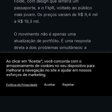
Fold8, com design que lembra um
passaporte, e o Flip8, voltado ao público
mais jovem. Os preços variam de R$ 9,4 mil
a R$ 19,3 mil.
O movimento não é apenas uma
atualização de portfólio. É uma resposta
direta a dois problemas simultâneos: a
perda da liderança em dobráveis no Brasil
para a Motorola, segundo dados da IDC, e
Ao clicar em “Aceitar”, você concorda com o
armazenamento de cookies no seu dispositivo para
a entrada iminente da Apple no segmento,
melhorar a navegação no site e ajudar em nossos
prevista para ainda neste ano.
esforços de marketing.
Aceitar
Rejeitar
Política de Privacidade
A consultoria Counterpoint projeta que a
Apple pode estrear no mercado de
dobráveis com 25% de participação global,
praticamente empatada com a Huawei