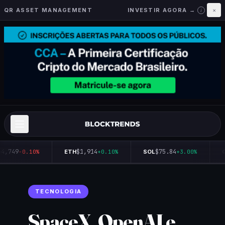
QR ASSET MANAGEMENT
INVESTIR AGORA →
×
i
4,749
$1,914
$75.84
-0.10%
ETH
+0.10%
SOL
+3.00%
Q
TECNOLOGIA
SpaceX, OpenAI e