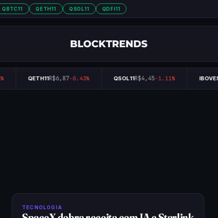
QBTC11
QETH11
QSOL11
QDFI11
R$6,87
R$4,45
%
QETH11
-0.43%
QSOL11
-1.11%
IBOVES
TECNOLOGIA
SpaceX dobra receita com IA e Starlink