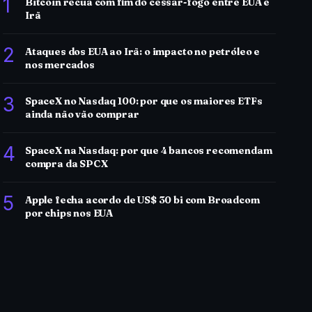
1
Bitcoin recua com fim do cessar-fogo entre EUA e
Irã
2
Ataques dos EUA ao Irã: o impacto no petróleo e
nos mercados
3
SpaceX no Nasdaq 100: por que os maiores ETFs
ainda não vão comprar
4
SpaceX na Nasdaq: por que 4 bancos recomendam
compra da SPCX
5
Apple fecha acordo de US$ 30 bi com Broadcom
por chips nos EUA