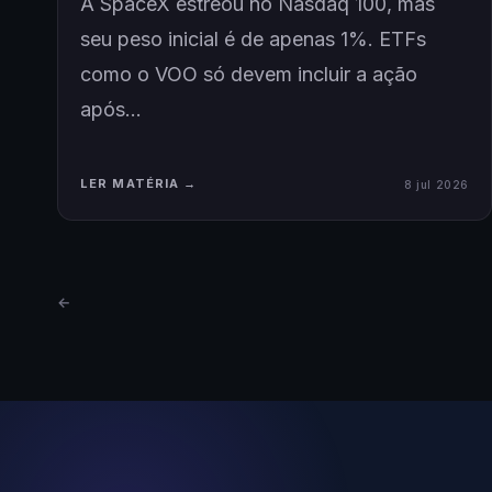
A SpaceX estreou no Nasdaq 100, mas
seu peso inicial é de apenas 1%. ETFs
como o VOO só devem incluir a ação
após…
LER MATÉRIA →
8 jul 2026
←