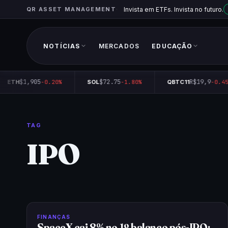
QR ASSET MANAGEMENT
Invista em ETFs. Invista no futuro.
NOTÍCIAS
MERCADOS
EDUCAÇÃO
$1,905
$72.75
R$19,9
ETH
-0.20%
SOL
-1.80%
QBTC11
-0.45
TAG
IPO
FINANÇAS
SpaceX cai 8% no 1º balanço pós-IPO: