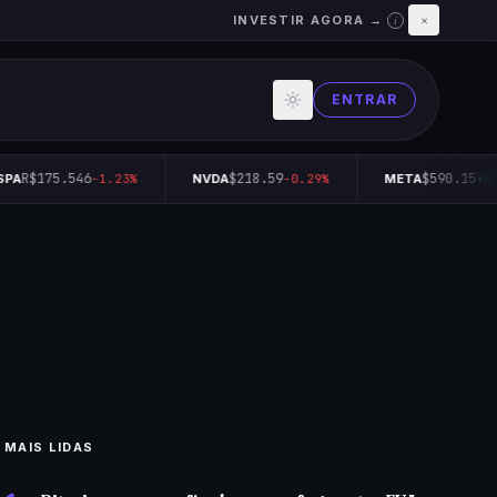
INVESTIR AGORA →
×
i
ENTRAR
R$175.546
$218.59
$590.15
PA
-1.23%
NVDA
-0.29%
META
+0.
MAIS LIDAS