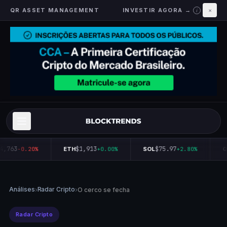
QR ASSET MANAGEMENT
INVESTIR AGORA →
×
i
4,763
$1,913
$75.97
-0.20%
ETH
+0.00%
SOL
+2.80%
Q
Análises
Radar Cripto
›
›
O cerco se fecha
Radar Cripto