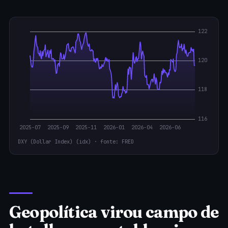
DXY (Dollar Index) (idx) · fonte: FRED
Geopolítica virou campo de