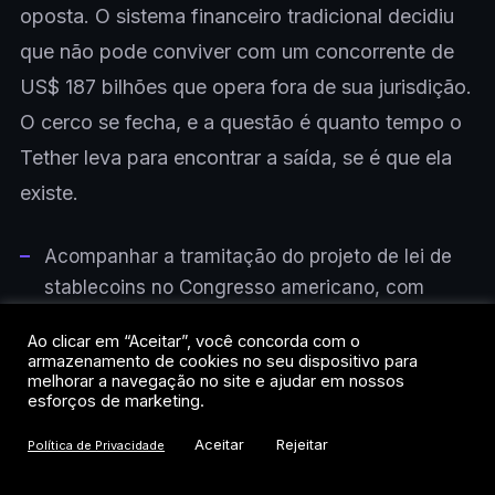
oposta. O sistema financeiro tradicional decidiu
que não pode conviver com um concorrente de
US$ 187 bilhões que opera fora de sua jurisdição.
O cerco se fecha, e a questão é quanto tempo o
Tether leva para encontrar a saída, se é que ela
existe.
Acompanhar a tramitação do projeto de lei de
stablecoins no Congresso americano, com
votação esperada para o terceiro trimestre de
Ao clicar em “Aceitar”, você concorda com o
2026.
armazenamento de cookies no seu dispositivo para
melhorar a navegação no site e ajudar em nossos
Monitorar se a Tether Limited publica auditoria
esforços de marketing.
completa ou mantém apenas atestações
Aceitar
Rejeitar
Política de Privacidade
trimestrais nos próximos meses.
Observar a evolução do market cap do USDC